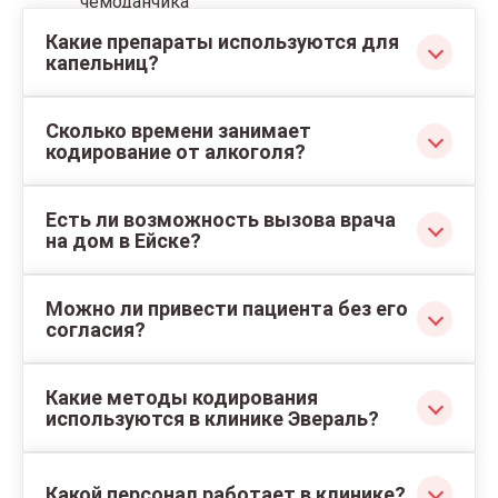
Какие препараты используются для
капельниц?
Применяются современные безопасные
Сколько времени занимает
препараты: витамины, гепатопротекторы,
кодирование от алкоголя?
ноотропы, седативные средства и детокс-
составы, подбираемые индивидуально.
Процедура занимает в среднем от 30 минут до
Есть ли возможность вызова врача
2 часов в зависимости от метода и состояния
на дом в Ейске?
пациента.
Да, клиника оказывает выездные услуги –
Можно ли привести пациента без его
возможен приезд нарколога, постановка
согласия?
капельницы или проведение кодирования на
дому.
Нет, лечение проводится только добровольно.
Какие методы кодирования
Специалисты могут помочь замотивировать
используются в клинике Эвераль?
человека на лечение.
Используются медикаментозные,
Какой персонал работает в клинике?
психотерапевтические и комбинированные