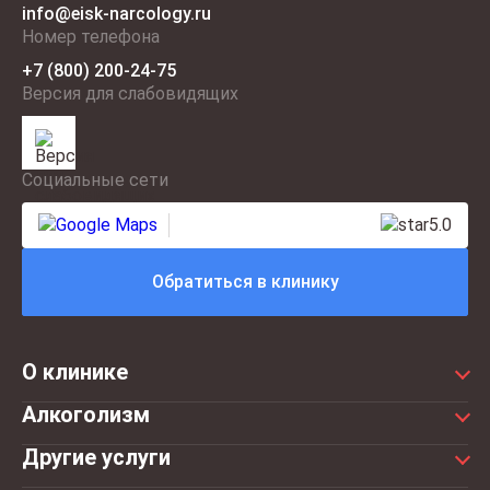
info@eisk-narcology.ru
Номер телефона
+7 (800) 200-24-75
Версия для слабовидящих
Социальные сети
5.0
Обратиться в клинику
О клинике
Цены
Алкоголизм
Статьи
Алкогольное отравление
Другие услуги
Врачи
Детоксикация от алкоголя
Консультация нарколога