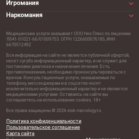
Игромания
Лицензии
Лечение алкоголизма гипнозом
Консультация психиатра
Лечение игромании у подростков
Наркомания
Условия проживания
Лечение алкоголизма в стационаре
Наркологическая помощь
Лечение лудомании
Детоксикация от наркотиков
Калькулятор
Медицинский вытрезвитель
Прием нарколога
Лечение зависимости от ставок на спорт
Медицинские услуги оказывает ООО Нео Плюс по лицензии
Лечение от аптечных наркотиков
Вопросы
Л041-01021-66/01009753. ОГРН 1226600076185, ИНН
Принудительное лечение от алкоголизма
Прием психиатра
Реабилитация игроманов
Лечение от мефедрона
6670512492
Принудительный вывод из запоя
Лечение от соли
Вся информация на сайте не является публичной офертой,
Снятие похмелья на дому
несёт сугубо информационный характер, и не служит для
Лечение зависимости от Лирики
постановки диагноза и назначения лечения. Есть
Вывод из запоя
противопоказания, необходимо проконсультироваться с
Реабилитационный центр для наркоманов
врачом. Консультационные услуги, оказываемые по
Вызов нарколога на дом
телефону, мессенджерам и в соцсетях носят
Снятие наркотической ломки
исключительно информационный характер и не являются
Лечение алкоголизма без кодирования
медицинскими услугами. Оставаясь на сайте вы
соглашаетесь на использование cookies. 18+
Лечение алкоголизма по методу Шичко
Все права защищены © 2026 eisk-narcology.ru
Лечение пивного алкоголизма
Политика конфиденциальности
Лечение винного алкоголизма
Пользовательское соглашение
Карта сайта
Лечение женского алкоголизма